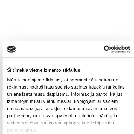
Šī tīmekļa vietne izmanto sīkfailus
Mēs izmantojam sīkfailus, lai personalizētu saturu un
Dzemdes kakla vēža skrīninga aktualitātes
reklāmas, nodrošinātu sociālo saziņas līdzekļu funkcijas
Dr. med. Jana Žodžika
un analizētu mūsu datplūsmu. Informāciju par to, kā jūs
Ginekoloģe un dzemdību speciāliste
izmantojat mūsu vietni, mēs arī kopīgojam ar saviem
sociālās saziņas līdzekļu, reklamēšanas un analīzes
45:11
17.05.2023.
partneriem, kuri to var apvienot ar citu informāciju, ko
viņiem sniedzat vai ko viņi apkopo, kad lietojat viņu
pakalpojumus.