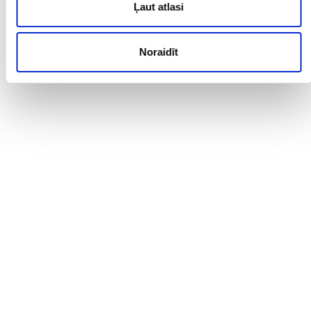
Ļaut atlasi
Noraidīt
Maksts infekcijas – izaicinājumi ginekologa
praksē
Dr. Olga Plisko
Dzemdniecības un ginekoloģijas katedra
39:49
12.04.2023.