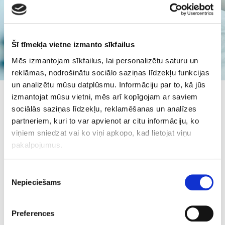
Pētniecība un attīstība
Šī tīmekļa vietne izmanto sīkfailus
Mēs izmantojam sīkfailus, lai personalizētu saturu un
reklāmas, nodrošinātu sociālo saziņas līdzekļu funkcijas
un analizētu mūsu datplūsmu. Informāciju par to, kā jūs
izmantojat mūsu vietni, mēs arī kopīgojam ar saviem
Inovācijai un oriģinālu zāļu molekulu izpētei
sociālās saziņas līdzekļu, reklamēšanas un analīzes
uzņēmuma stratēģijā vienmēr ir bijusi galvenā
partneriem, kuri to var apvienot ar citu informāciju, ko
loma jau kopš tā dibināšanas 1901. gadā.
viņiem sniedzat vai ko viņi apkopo, kad lietojat viņu
Iesaistot vairāk nekā 1000 cilvēku pētniecības
pakalpojumus.
un attīstības jomā, kompānija Gedeon Richter
Piekrišanas
ir kļuvusi par nozīmīgāko farmaceitiskās
Nepieciešams
izvēle
izpētes centru savā reģionā.
Preferences