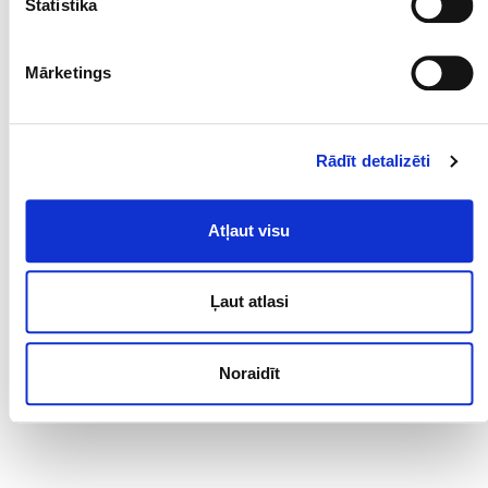
Statistika
pilnšļircē
Mārketings
Lietošanas instrukcija
Zāļu apraksts
Rādīt detalizēti
Atļaut visu
Juzimette
Ļaut atlasi
Zāļu apraksts
Noraidīt
Juzina