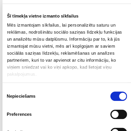
Zāļu apraksts
Šī tīmekļa vietne izmanto sīkfailus
Mēs izmantojam sīkfailus, lai personalizētu saturu un
reklāmas, nodrošinātu sociālo saziņas līdzekļu funkcijas
Hydrocortison suspensija
un analizētu mūsu datplūsmu. Informāciju par to, kā jūs
injekcijām
izmantojat mūsu vietni, mēs arī kopīgojam ar saviem
sociālās saziņas līdzekļu, reklamēšanas un analīzes
partneriem, kuri to var apvienot ar citu informāciju, ko
Zāļu apraksts
viņiem sniedzat vai ko viņi apkopo, kad lietojat viņu
pakalpojumus.
J
Piekrišanas
Vai Jūs esat veselības aprūpes
Nepieciešams
izvēle
speciālists?
Preferences
Junod 60 mg šķīdums injekcijām
Jā
Nē