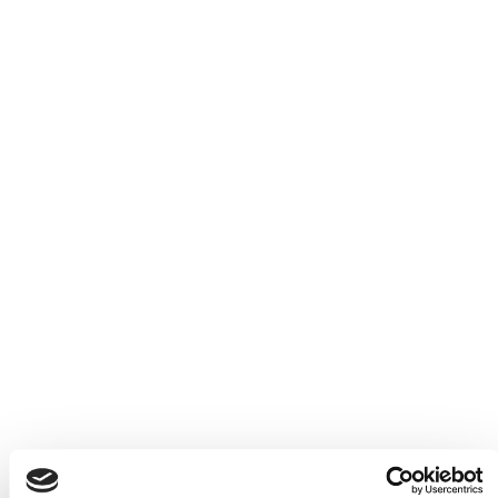
Gordius cietās kapsulas
Zāļu apraksts
H
Haloperidol tabletes, pilieni