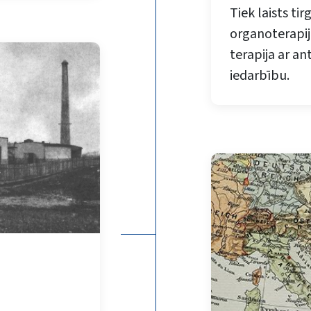
Tiek laists ti
organoterapij
terapija ar a
iedarbību.