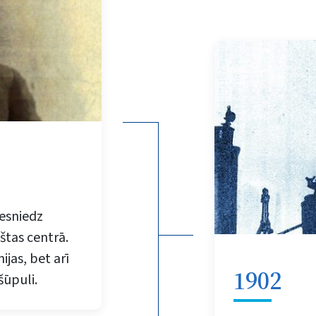
esniedz
štas centrā.
jas, bet arī
1902
šūpuli.