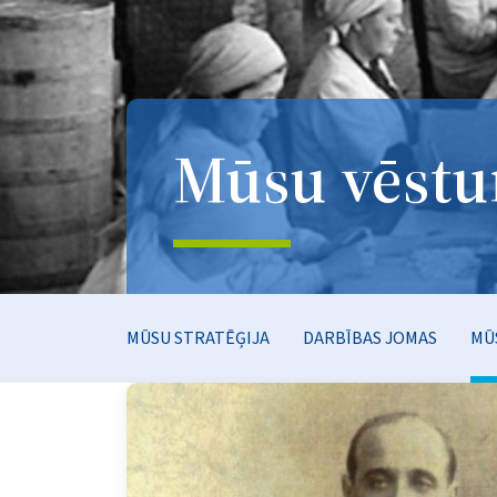
Mūsu vēstu
MŪSU STRATĒĢIJA
DARBĪBAS JOMAS
MŪ