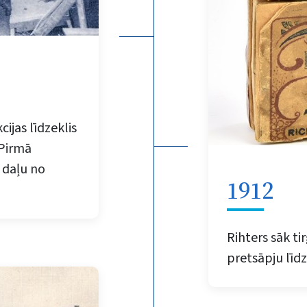
cijas līdzeklis
 Pirmā
 daļu no
1912
Rihters sāk ti
pretsāpju līdz