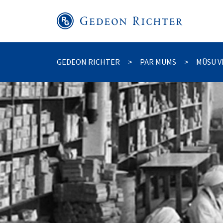
GEDEON RICHTER
>
PAR MUMS
>
MŪSU V