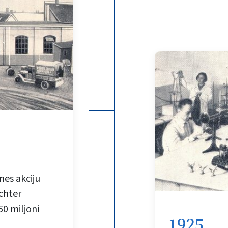
es akciju
chter
0 miljoni
1925