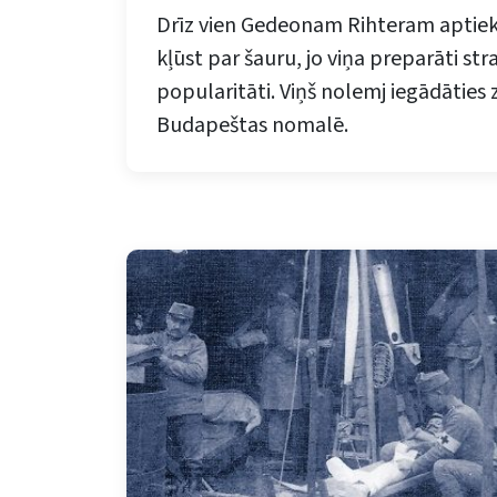
Drīz vien Gedeonam Rihteram aptiek
kļūst par šauru, jo viņa preparāti str
popularitāti. Viņš nolemj iegādātie
Budapeštas nomalē.