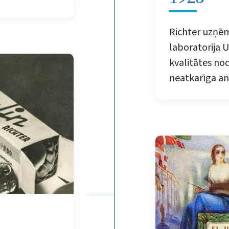
Richter uzņēm
laboratorija U
kvalitātes nod
neatkarīga ana