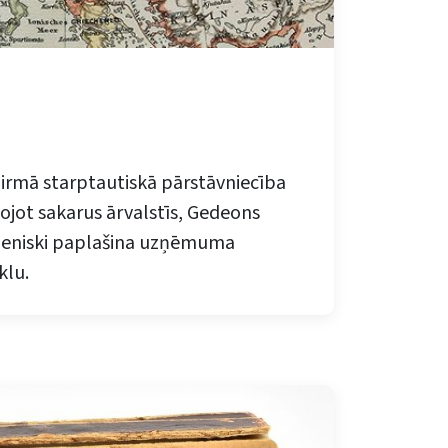
pirmā starptautiskā pārstāvniecība
tojot sakarus ārvalstīs, Gedeons
peniski paplašina uzņēmuma
klu.