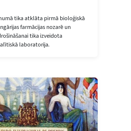
umā tika atklāta pirmā bioloģiskā
ngārijas farmācijas nozarē un
rošināšanai tika izveidota
lītiskā laboratorija.