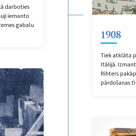
ā darboties
auji iemanto
s zemes gabalu
1908
Tiek atklāta 
Itālijā. Izman
Rihters pakā
pārdošanas tī