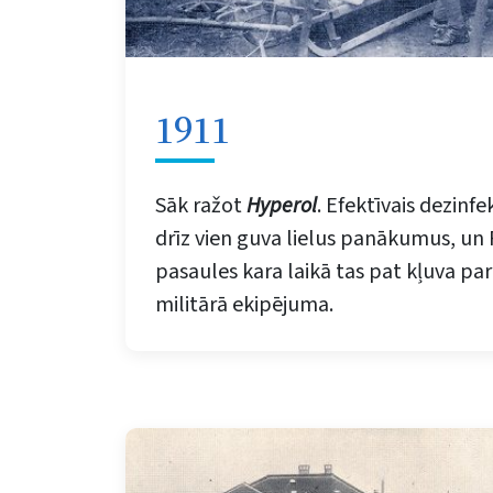
1911
Sāk ražot
Hyperol
. Efektīvais dezinfek
drīz vien guva lielus panākumus, un
pasaules kara laikā tas pat kļuva par
militārā ekipējuma.