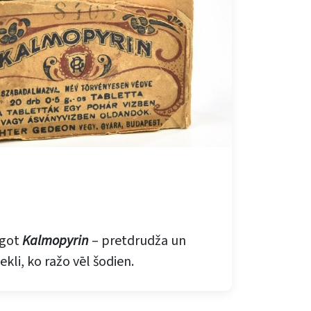
rgot
Kalmopyrin
– pretdrudža un
ekli, ko ražo vēl šodien.