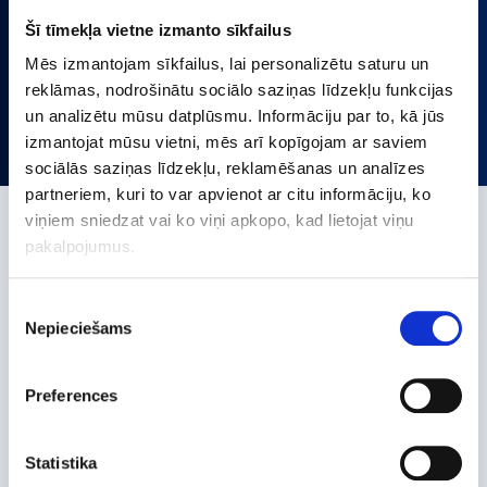
Šī tīmekļa vietne izmanto sīkfailus
Darbinieki
Mēs izmantojam sīkfailus, lai personalizētu saturu un
reklāmas, nodrošinātu sociālo saziņas līdzekļu funkcijas
un analizētu mūsu datplūsmu. Informāciju par to, kā jūs
izmantojat mūsu vietni, mēs arī kopīgojam ar saviem
sociālās saziņas līdzekļu, reklamēšanas un analīzes
partneriem, kuri to var apvienot ar citu informāciju, ko
viņiem sniedzat vai ko viņi apkopo, kad lietojat viņu
Par mums
pakalpojumus.
Piekrišanas
Uzņēmuma centrālais birojs atrodas
Nepieciešams
izvēle
Ungārijā. Gedeon Richter ir uz
Preferences
inovācijām balstīts specializēts
farmācijas uzņēmums.
Statistika