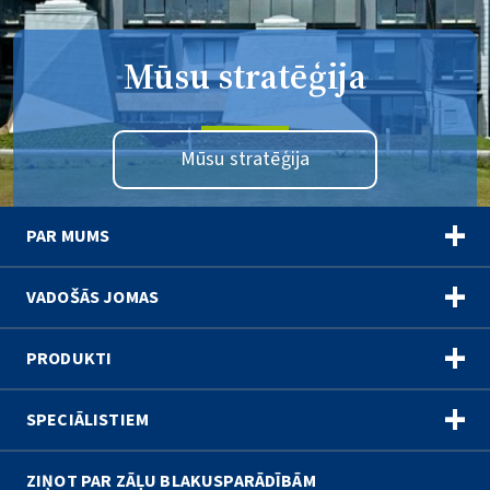
Mūsu stratēģija
Mūsu stratēģija
PAR MUMS
Kontakti
VADOŠĀS JOMAS
Mūsu stratēģija
Neiropsihiatrija
PRODUKTI
Darbības jomas
Biotehnoloģijas
Sirds un asinsvadu sistēmas slimības
SPECIĀLISTIEM
Mūsu vēsture
Sieviešu veselības aprūpe
Centrālās un nervu sistēmas slimības
Gedeon Richter Akadēmija
ZIŅOT PAR ZĀĻU BLAKUSPARĀDĪBĀM