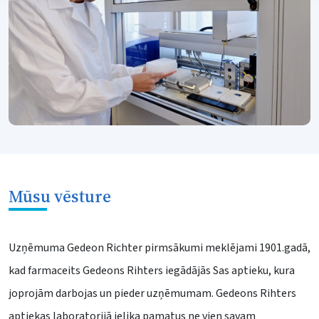
Mūsu vēsture
Uzņēmuma Gedeon Richter pirmsākumi meklējami 1901.gadā,
kad farmaceits Gedeons Rihters iegādājās Sas aptieku, kura
joprojām darbojas un pieder uzņēmumam. Gedeons Rihters
aptiekas laboratorijā ielika pamatus ne vien savam