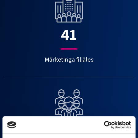
41
Mārketinga filiāles
12167