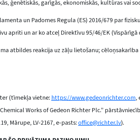
skās, ģenētiskās, garīgās, ekonomiskās, kultūras vai so
arlamenta un Padomes Regula (ES) 2016/679 par fizisku
u apriti un ar ko atceļ Direktīvu 95/46/EK (Vispārīgā 
ama atbildes reakcija uz zāļu lietošanu; cēloņsakarī
ter (tīmekļa vietne:
https://www.gedeonrichter.com
,
“Chemical Works of Gedeon Richter Plc.” pārstāvniecību
19, Mārupe, LV-2167, e-pasts:
office@richter.lv
).