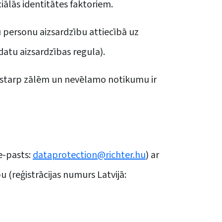
ciālās identitātes faktoriem.
 personu aizsardzību attiecībā uz
datu aizsardzības regula).
ba starp zālēm un nevēlamo notikumu ir
 e-pasts:
dataprotection@richter.hu
) ar
 (reģistrācijas numurs Latvijā: