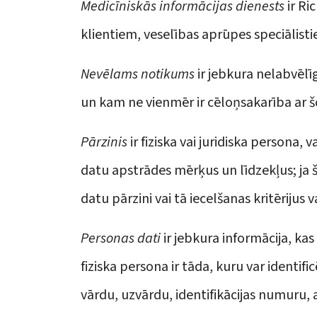
Medicīniskās informācijas dienests
ir Ri
klientiem, veselības aprūpes speciālisti
Nevēlams notikums
ir jebkura nelabvēlī
un kam ne vienmēr ir cēloņsakarība ar š
Pārzinis
ir fiziska vai juridiska persona,
datu apstrādes mērķus un līdzekļus; ja šā
datu pārzini vai tā iecelšanas kritērijus 
Personas dati
ir jebkura informācija, kas
fiziska persona ir tāda, kuru var identif
vārdu, uzvārdu, identifikācijas numuru, a