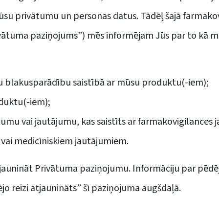
ūsu privātumu un personas datus. Tādēļ šajā farmakov
vātuma paziņojums”) mēs informējam Jūs par to kā m
u blakusparādību saistībā ar mūsu produktu(-iem);
duktu(-iem);
sījumu vai jautājumu, kas saistīts ar farmakovigilance
ai medicīniskiem jautājumiem.
tjaunināt Privātuma paziņojumu. Informāciju par pēd
jo reizi atjaunināts” šī paziņojuma augšdaļā.