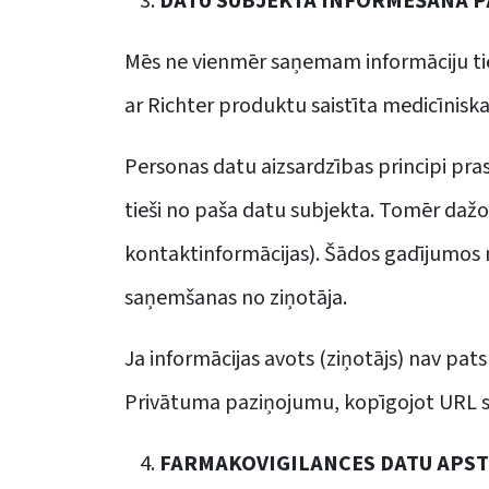
DATU SUBJEKTA INFORMĒŠANA P
Mēs ne vienmēr saņemam informāciju tie
ar Richter produktu saistīta medicīniska
Personas datu aizsardzības principi pra
tieši no paša datu subjekta. Tomēr daž
kontaktinformācijas). Šādos gadījumos m
saņemšanas no ziņotāja.
Ja informācijas avots (ziņotājs) nav pat
Privātuma paziņojumu, kopīgojot URL sai
FARMAKOVIGILANCES DATU APS