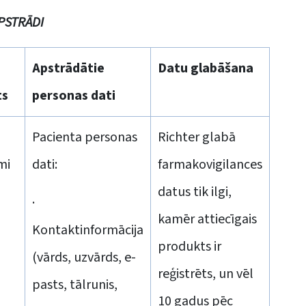
PSTRĀDI
Apstrādātie
Datu glabāšana
ts
personas dati
Pacienta personas
Richter glabā
mi
dati:
farmakovigilances
datus tik ilgi,
·
kamēr attiecīgais
Kontaktinformācija
produkts ir
(vārds, uzvārds, e-
reģistrēts, un vēl
pasts, tālrunis,
10 gadus pēc