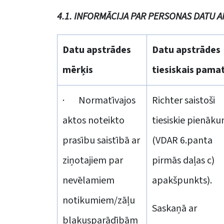
4.1. INFORMĀCIJA PAR PERSONAS DATU A
Datu apstrādes
Datu apstrādes
mērķis
tiesiskais pama
· Normatīvajos
Richter saistoši
aktos noteikto
tiesiskie pienāku
prasību saistībā ar
(VDAR 6.panta
ziņotajiem par
pirmās daļas c)
nevēlamiem
apakšpunkts).
notikumiem/zāļu
Saskaņā ar
blakusparādībām