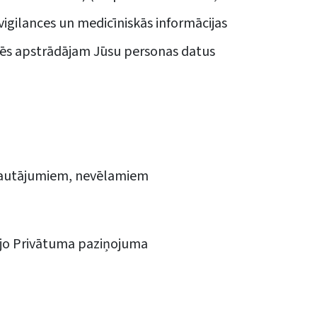
igilances un medicīniskās informācijas
ēs apstrādājam Jūsu personas datus
s jautājumiem, nevēlamiem
ējo Privātuma paziņojuma