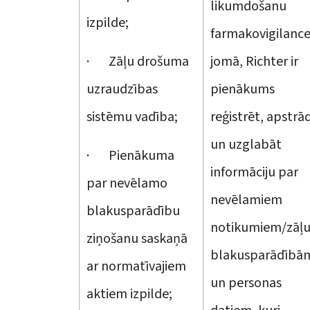
likumdošanu
izpilde;
farmakovigilance
· Zāļu drošuma
jomā, Richter ir
uzraudzības
pienākums
sistēmu vadība;
reģistrēt, apstrā
un uzglabāt
· Pienākuma
informāciju par
par nevēlamo
nevēlamiem
blakusparādību
notikumiem/zāļ
ziņošanu saskaņā
blakusparādībā
ar normatīvajiem
un personas
aktiem izpilde;