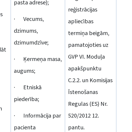
pasta adrese);
reģistrācijas
s
· Vecums,
apliecības
dzimums,
termiņa beigām,
dzimumdzīve;
pamatojoties uz
dāt
GVP VI. Moduļa
· Ķermeņa masa,
apakšpunktu
augums;
C.2.2. un Komisijas
· Etniskā
Īstenošanas
u
piederība;
Regulas (ES) Nr.
m
· Informācija par
520/2012 12.
pacienta
pantu.