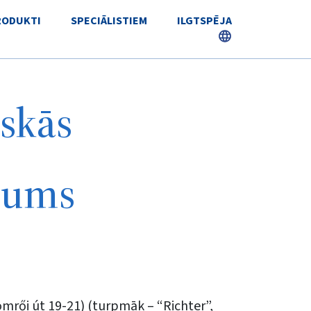
RODUKTI
SPECIĀLISTIEM
ILGTSPĒJA
skās
ojums
ömrői út 19-21) (turpmāk – “Richter”,