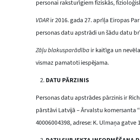
personai raksturīgiem fiziskās, fizioloģi
VDAR
ir 2016. gada 27. aprīļa Eiropas P
personas datu apstrādi un šādu datu brīv
Zāļu blakusparādība
ir kaitīga un nevēl
vismaz pamatoti iespējama.
DATU PĀRZINIS
Personas datu apstrādes pārzinis ir Rich
pārstāvi Latvijā – Ārvalstu komersanta 
40006004398, adrese: K. Ulmaņa gatve 1