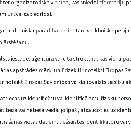
chter organizatoriska vienība, kas sniedz informāciju 
em un/vai sabiedrībai.
ga medicīniska parādība pacientam vai klīniskā pētīj
o ārstēšanu.
 valsts iestāde, aģentūra vai cita struktūra, kas viena p
das apstrādes mērķi un līdzekļi ir noteikti Eiropas Sav
var noteikt Eiropas Savienības vai dalībvalsts tiesību ak
 attiecas uz identificētu vai identificējamu fizisku per
icēt tiešā vai netiešā veidā, jo īpaši, atsaucoties uz i
trašanās vietas datiem, tiešsaistes identifikatoru vai vi