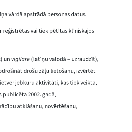
ārziņa vārdā apstrādā personas datus.
eģistrētas vai tiek pētītas klīniskajos
s) un
vigilare
(latīņu valodā – uzraudzīt),
drošināt drošu zāļu lietošanu, izvērtēt
ver jebkuru aktivitāti, kas tiek veikta,
as publicēta 2002. gadā,
arādību atklāšanu, novērtēšanu,