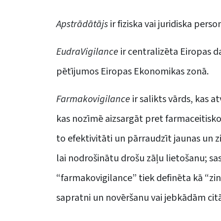
Apstrādātājs
ir fiziska vai juridiska per
EudraVigilance
ir centralizēta Eiropas d
pētījumos Eiropas Ekonomikas zonā.
Farmakovigilance
ir salikts vārds, kas 
kas nozīmē aizsargāt pret farmaceitisko
to efektivitāti un pārraudzīt jaunas un 
lai nodrošinātu drošu zāļu lietošanu; sa
“farmakovigilance” tiek definēta kā “zi
sapratni un novēršanu vai jebkādām cit