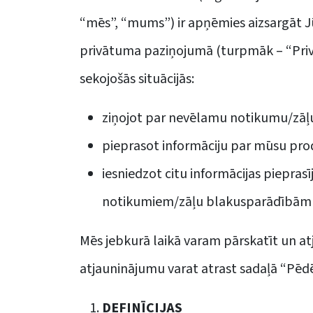
“mēs”, “mums”) ir apņēmies aizsargāt J
privātuma paziņojumā (turpmāk – “Pri
sekojošās situācijās:
ziņojot par nevēlamu notikumu/zāļ
pieprasot informāciju par mūsu pro
iesniedzot citu informācijas piepra
notikumiem/zāļu blakusparādībām v
Mēs jebkurā laikā varam pārskatīt un a
atjauninājumu varat atrast sadaļā “Pēdē
DEFINĪCIJAS