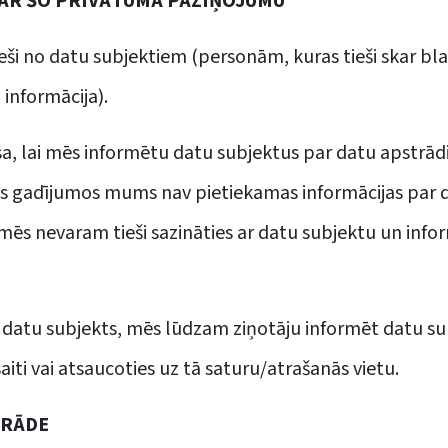
AR ŠO PRIVĀTUMA PAZIŅOJUMU
ši no datu subjektiem (personām, kuras tieši skar b
 informācija).
sa, lai mēs informētu datu subjektus par datu apstrādi
os gadījumos mums nav pietiekamas informācijas par da
ēs nevaram tieši sazināties ar datu subjektu un infor
s datu subjekts, mēs lūdzam ziņotāju informēt datu su
ti vai atsaucoties uz tā saturu/atrašanās vietu.
TRĀDE