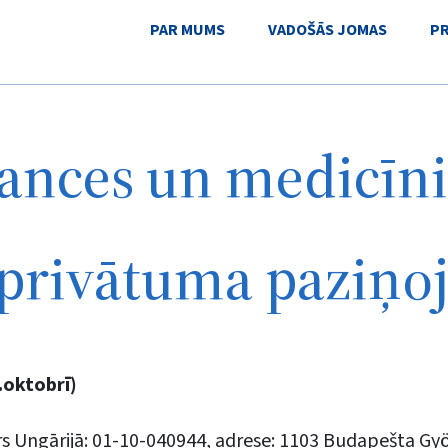
PAR MUMS
VADOŠĀS JOMAS
P
ances un medicīni
 privātuma paziņ
.oktobrī)
rs Ungārijā: 01-10-040944, adrese: 1103 Budapešta Gy