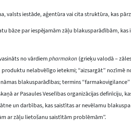
sona, valsts iestāde, aģentūra vai cita struktūra, kas p
atu bāze par iespējamām zāļu blakusparādībām, kas ir r
atvasināts no vārdiem
pharmakon
(grieķu valodā – zāle
 produktu nelabvēlīgo ietekmi; “aizsargāt” nozīmē no
zināmas blakusparādības; termins “farmakovigilance” iet
skaņā ar Pasaules Veselības organizācijas definīciju, k
nātne un darbības, kas saistītas ar nevēlamu blakusp
ām ar zāļu lietošanu saistītām problēmām”.