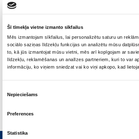
Šī tīmekļa vietne izmanto sīkfailus
Mēs izmantojam sīkfailus, lai personalizētu saturu un reklā
sociālo saziņas līdzekļu funkcijas un analizētu mūsu datplūs
iepriekšējā lekcija
nākamā lekcija
to, kā jūs izmantojat mūsu vietni, mēs arī kopīgojam ar sav
līdzekļu, reklamēšanas un analīzes partneriem, kuri to var ap
informāciju, ko viņiem sniedzat vai ko viņi apkopo, kad lieto
Dr. Anželika
Lekcijas
Gudreniece
garums
Reto
55:21
Piekrišanas
Nepieciešams
neiroloģisko
izvēle
slimību
centrs
Preferences
Statistika