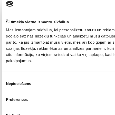
Šī tīmekļa vietne izmanto sīkfailus
Mēs izmantojam sīkfailus, lai personalizētu saturu un reklā
sociālo saziņas līdzekļu funkcijas un analizētu mūsu datplūs
par to, kā jūs izmantojat mūsu vietni, mēs arī kopīgojam ar 
saziņas līdzekļu, reklamēšanas un analīzes partneriem, kuri 
citu informāciju, ko viņiem sniedzat vai ko viņi apkopo, kad li
iepriekšējā lekcija
nākamā lekcija
pakalpojumus.
Piekrišanas
Signe
Lekcijas
Nepieciešams
izvēle
Zelča
garums
RAKUS
59:35
Preferences
ISK. 5.
iekšķīgo
slimību