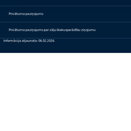
Bez ārsta receptes
Privātuma paziņojums
Privātuma paziņojums par zāļu blakusparādību ziņojumu
Informācija atjaunota: 06.02.2026.