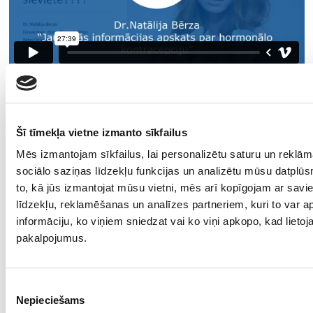
Šī tīmekļa vietne izmanto sīkfailus
Mēs izmantojam sīkfailus, lai personalizētu saturu un reklā
sociālo saziņas līdzekļu funkcijas un analizētu mūsu datplūs
to, kā jūs izmantojat mūsu vietni, mēs arī kopīgojam ar sav
līdzekļu, reklamēšanas un analīzes partneriem, kuri to var ap
iepriekšējā lekcija
nākamā lekcija
informāciju, ko viņiem sniedzat vai ko viņi apkopo, kad lietoja
pakalpojumus.
Dr.
Lekcijas
Piekrišanas
Natālija
garums
Nepieciešams
izvēle