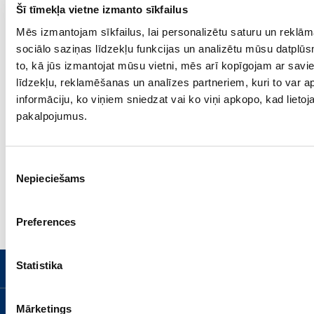
Šī tīmekļa vietne izmanto sīkfailus
Mēs izmantojam sīkfailus, lai personalizētu saturu un reklā
sociālo saziņas līdzekļu funkcijas un analizētu mūsu datplūs
to, kā jūs izmantojat mūsu vietni, mēs arī kopīgojam ar sav
līdzekļu, reklamēšanas un analīzes partneriem, kuri to var ap
informāciju, ko viņiem sniedzat vai ko viņi apkopo, kad lietoja
iepriekšējā lekcija
nākamā lekcija
pakalpojumus.
Piekrišanas
Dr.Dace
Lekcijas
Nepieciešams
izvēle
Matule
garums
Ginekologs
52 min.
Preferences
Statistika
PAR MUMS
Kontakti
VADOŠĀS JOMAS
Mārketings