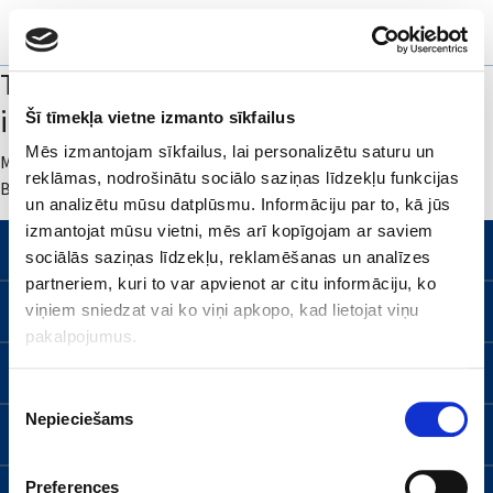
Treatment challenges of vaginal
infections during pregnancy
Šī tīmekļa vietne izmanto sīkfailus
Mēs izmantojam sīkfailus, lai personalizētu saturu un
May 14, 2021
reklāmas, nodrošinātu sociālo saziņas līdzekļu funkcijas
By
gradmin
un analizētu mūsu datplūsmu. Informāciju par to, kā jūs
izmantojat mūsu vietni, mēs arī kopīgojam ar saviem
PAR MUMS
sociālās saziņas līdzekļu, reklamēšanas un analīzes
partneriem, kuri to var apvienot ar citu informāciju, ko
Kontakti
VADOŠĀS JOMAS
viņiem sniedzat vai ko viņi apkopo, kad lietojat viņu
pakalpojumus.
Mūsu stratēģija
Neiropsihiatrija
PRODUKTI
Piekrišanas
Nepieciešams
izvēle
Darbības jomas
Biotehnoloģijas
Sirds un asinsvadu sistēmas slimības
SPECIĀLISTIEM
Mūsu vēsture
Preferences
Sieviešu veselības aprūpe