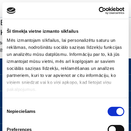
Elektrolītu vielmaiņas traucējumi,
Kālijs un Magnijs
Šī tīmekļa vietne izmanto sīkfailus
Mēs izmantojam sīkfailus, lai personalizētu saturu un
May 16, 2021
reklāmas, nodrošinātu sociālo saziņas līdzekļu funkcijas
By
gradmin
un analizētu mūsu datplūsmu. Informāciju par to, kā jūs
izmantojat mūsu vietni, mēs arī kopīgojam ar saviem
PAR MUMS
sociālās saziņas līdzekļu, reklamēšanas un analīzes
partneriem, kuri to var apvienot ar citu informāciju, ko
Kontakti
VADOŠĀS JOMAS
viņiem sniedzat vai ko viņi apkopo, kad lietojat viņu
pakalpojumus.
Mūsu stratēģija
Neiropsihiatrija
PRODUKTI
Piekrišanas
Nepieciešams
izvēle
Darbības jomas
Biotehnoloģijas
Sirds un asinsvadu sistēmas slimības
SPECIĀLISTIEM
Mūsu vēsture
Preferences
Sieviešu veselības aprūpe